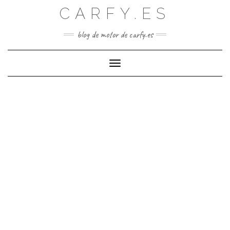
Saltar
CARFY.ES
al
contenido
blog de motor de carfy.es
Cambiar modo de navegación