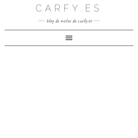
Saltar
CARFY.ES
al
contenido
blog de motor de carfy.es
Cambiar modo de navegación