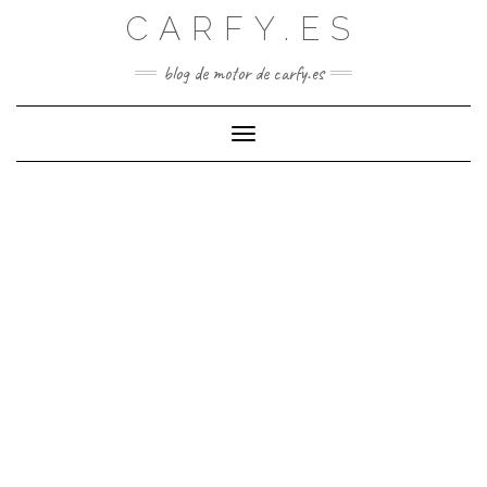
Saltar
CARFY.ES
al
contenido
blog de motor de carfy.es
Cambiar modo de navegación