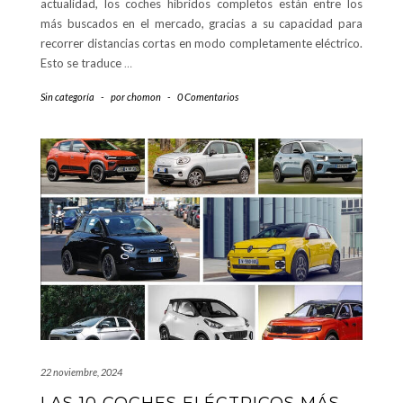
actualidad, los coches híbridos completos están entre los
más buscados en el mercado, gracias a su capacidad para
recorrer distancias cortas en modo completamente eléctrico.
Esto se traduce
…
Sin categoría
-
por
chomon
-
0 Comentarios
22 noviembre, 2024
LAS 10 COCHES ELÉCTRICOS MÁS