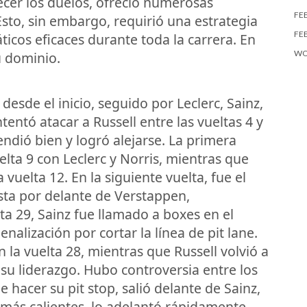
ecer los duelos, ofreció numerosas
FE
to, sin embargo, requirió una estrategia
FE
cos eficaces durante toda la carrera. En
WO
u dominio.
esde el inicio, seguido por Leclerc, Sainz,
ntentó atacar a Russell entre las vueltas 4 y
endió bien y logró alejarse. La primera
lta 9 con Leclerc y Norris, mientras que
uelta 12. En la siguiente vuelta, fue el
ista por delante de Verstappen,
ta 29, Sainz fue llamado a boxes en el
lización por cortar la línea de pit lane.
 la vuelta 28, mientras que Russell volvió a
su liderazgo. Hubo controversia entre los
e hacer su pit stop, salió delante de Sainz,
más calientes, lo adelantó rápidamente.