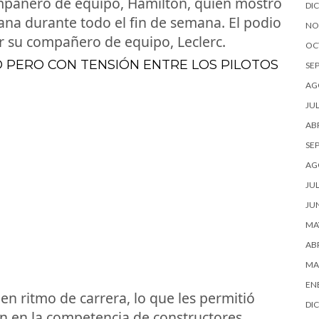
ompañero de equipo, Hamilton, quien mostró
DI
ana durante todo el fin de semana. El podio
NO
or su compañero de equipo, Leclerc.
OC
 PERO CON TENSIÓN ENTRE LOS PILOTOS
SE
AG
JUL
ABR
SE
AG
JUL
JU
MA
ABR
MA
EN
n ritmo de carrera, lo que les permitió
DI
n en la competencia de constructores,