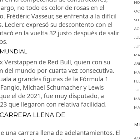
NO
rgo, no todo es color de rosas en el
OC
, Frédéric Vasseur, se enfrenta a la difícil
SE
s. Leclerc expresó su descontento con el
AG
acó en la vuelta 32 justo después de salir
JUL
os.
JU
 MUNDIAL
MA
ax Verstappen de Red Bull, quien con su
ABR
n del mundo por cuarta vez consecutiva.
MA
guala a grandes figuras de la Fórmula 1
FE
 Fangio, Michael Schumacher y Lewis
JUL
l que el de 2021, fue muy disputado, a
MA
023 que llegaron con relativa facilidad.
MA
A CARRERA LLENA DE
M
e una carrera llena de adelantamientos. El
AC