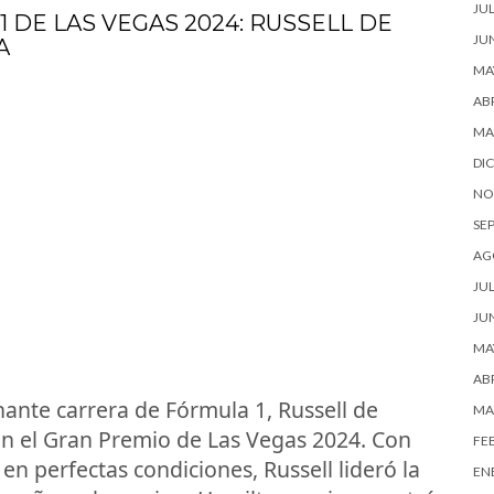
JUL
 DE LAS VEGAS 2024: RUSSELL DE
JU
A
MA
ABR
MA
DI
NO
SE
AG
JUL
JU
MA
ABR
ante carrera de Fórmula 1, Russell de
MA
 en el Gran Premio de Las Vegas 2024. Con
FE
n perfectas condiciones, Russell lideró la
EN