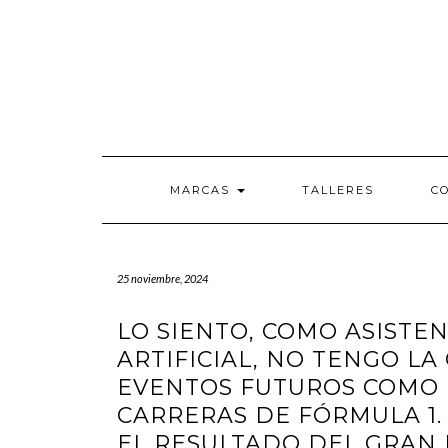
Saltar
al
contenido
MARCAS
TALLERES
C
25 noviembre, 2024
LO SIENTO, COMO ASISTEN
ARTIFICIAL, NO TENGO L
EVENTOS FUTUROS COMO 
CARRERAS DE FÓRMULA 1
EL RESULTADO DEL GRAN 