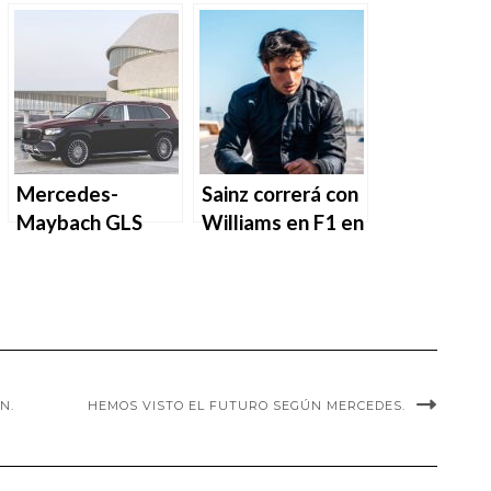
Gran Premio de
reemplaza a
Italia 2024: gana
Hamilton.
Leclerc.
Mercedes-
Sainz correrá con
Maybach GLS
Williams en F1 en
600, la nueva
2025.
limusina hecha
SUV
N.
HEMOS VISTO EL FUTURO SEGÚN MERCEDES.