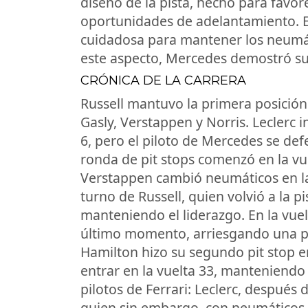
diseño de la pista, hecho para favor
oportunidades de adelantamiento. Es
cuidadosa para mantener los neumáti
este aspecto, Mercedes demostró s
CRÓNICA DE LA CARRERA
Russell mantuvo la primera posición d
Gasly, Verstappen y Norris. Leclerc i
6, pero el piloto de Mercedes se def
ronda de pit stops comenzó en la vue
Verstappen cambió neumáticos en la v
turno de Russell, quien volvió a la p
manteniendo el liderazgo. En la vuel
último momento, arriesgando una pena
Hamilton hizo su segundo pit stop en
entrar en la vuelta 33, manteniendo 
pilotos de Ferrari: Leclerc, después d
quien sin embargo, con neumáticos 