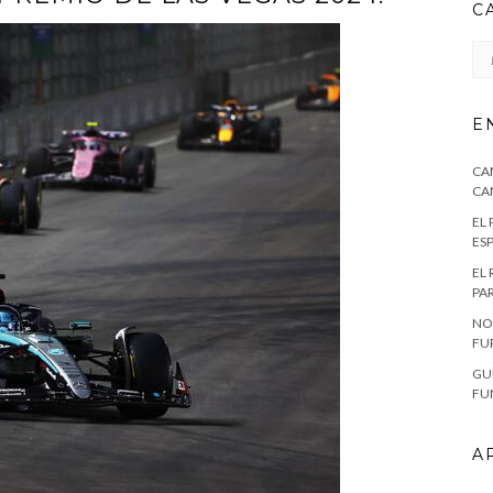
C
CA
E
CA
CA
EL
ES
EL
PA
NO
FU
GU
FU
A