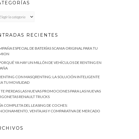
ATEGORÍAS
TEGORÍAS
NTRADAS RECIENTES
MPAÑA ESPECIAL DE BATERÍAS SCANIA ORIGINAL PARA TU
MION
 PORQUÉ YA HAY UN MILLÓN DE VEHÍCULOS DE RENTING EN
PAÑA
 RENTING CON MASQRENTING: LA SOLUCIÓN INTELIGENTE
RA TU MOVILIDAD
 TE PIERDAS LAS NUEVAS PROMOCIONES PARA LAS NUEVAS
RGONETAS RENAULT TRUCKS
ÍA COMPLETA DEL LEASING DE COCHES:
NCIONAMIENTO, VENTAJAS Y COMPARATIVA DE MERCADO
RCHIVOS