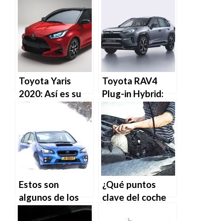
del cambio
de los coches en
automático
un futuro no muy
lejano
Toyota Yaris
Toyota RAV4
2020: Así es su
Plug-in Hybrid:
cuarta
Con 306 CV y 65
generación
kilómetros de
autonomía
Estos son
¿Qué puntos
algunos de los
clave del coche
mejores sistemas
debemos revisar