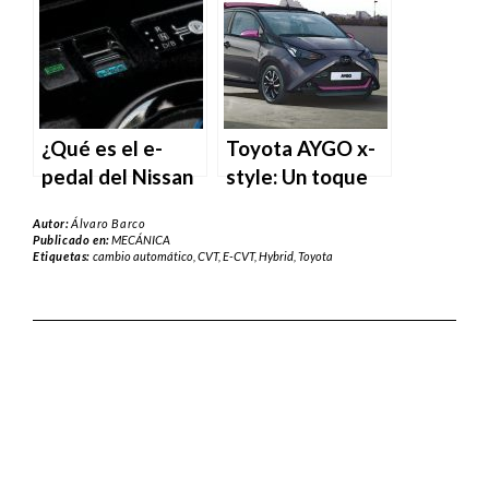
de tracción total
frecuentemente?
del mercado
¿Qué es el e-
Toyota AYGO x-
pedal del Nissan
style: Un toque
Leaf o el BMW
‘chic’
Autor:
Álvaro Barco
i3?
Publicado en:
MECÁNICA
Etiquetas:
cambio automático
,
CVT
,
E-CVT
,
Hybrid
,
Toyota