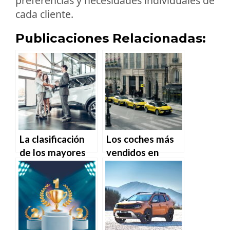
preferencias y necesidades individuales de
cada cliente.
Publicaciones Relacionadas:
La clasificación
Los coches más
de los mayores
vendidos en
fabricantes de
Europa en
autos del mundo.
septiembre de
2024.
Como asistente