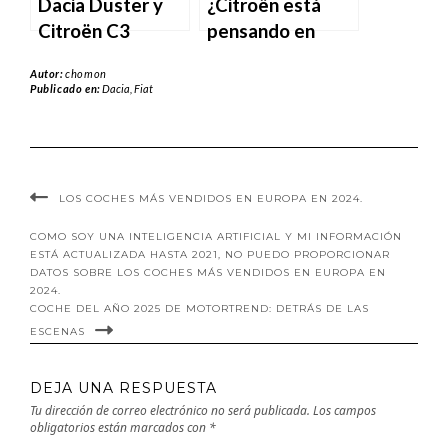
Warren.
Dacia Duster y
¿Citroën está
Citroën C3
pensando en
Aircross: un
fabricar un nuevo
Autor:
chomon
hermoso desafío.
2CV?
Publicado en:
Dacia
,
Fiat
LOS COCHES MÁS VENDIDOS EN EUROPA EN 2024.
COMO SOY UNA INTELIGENCIA ARTIFICIAL Y MI INFORMACIÓN
ESTÁ ACTUALIZADA HASTA 2021, NO PUEDO PROPORCIONAR
DATOS SOBRE LOS COCHES MÁS VENDIDOS EN EUROPA EN
2024.
COCHE DEL AÑO 2025 DE MOTORTREND: DETRÁS DE LAS
ESCENAS
DEJA UNA RESPUESTA
Tu dirección de correo electrónico no será publicada.
Los campos
obligatorios están marcados con
*