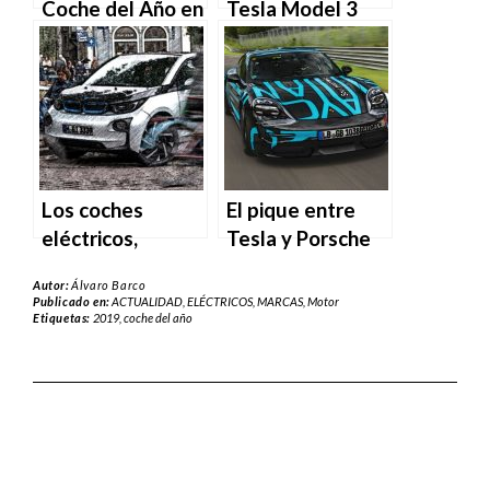
Coche del Año en
Tesla Model 3
Europa 2019
que se ha vuelto
viral
Los coches
El pique entre
eléctricos,
Tesla y Porsche
obligados a hacer
llega a
Autor:
Álvaro Barco
ruido por ley
Nürburgring
Publicado en:
ACTUALIDAD
,
ELÉCTRICOS
,
MARCAS
,
Motor
Etiquetas:
2019
,
coche del año