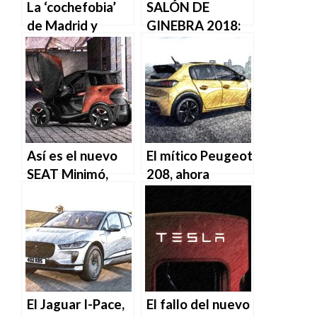
La ‘cochefobia’
SALÓN DE
de Madrid y
GINEBRA 2018:
Barcelona
TODO SOBRE
impulsa la venta
LOS COCHES
de híbridos y
DEL FUTURO
eléctricos
Así es el nuevo
El mítico Peugeot
SEAT Minimó,
208, ahora
nuevo rival del
también eléctrico
Renault Twizy
El Jaguar I-Pace,
El fallo del nuevo