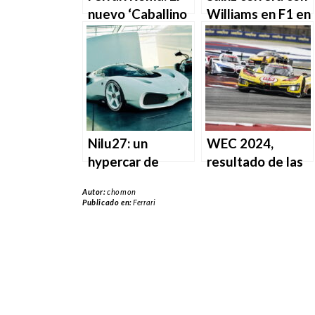
nuevo ‘Caballino
Williams en F1 en
Rampante’
2025.
Nilu27: un
WEC 2024,
hypercar de
resultado de las
estilo antiguo.
6 Horas de
Autor:
chomon
Austin: Ferrari
Publicado en:
Ferrari
gana.