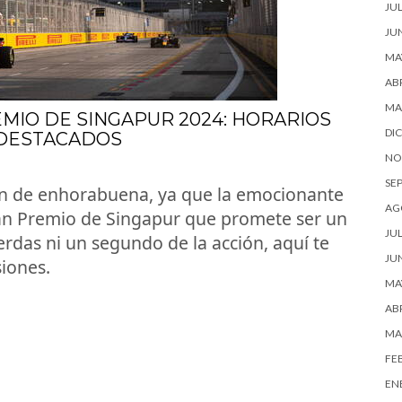
JUL
JU
MA
ABR
MA
MIO DE SINGAPUR 2024: HORARIOS
DI
 DESTACADOS
NO
SE
tán de enhorabuena, ya que la emocionante
AG
an Premio de Singapur que promete ser un
JUL
erdas ni un segundo de la acción, aquí te
JU
siones.
MA
ABR
MA
FE
EN