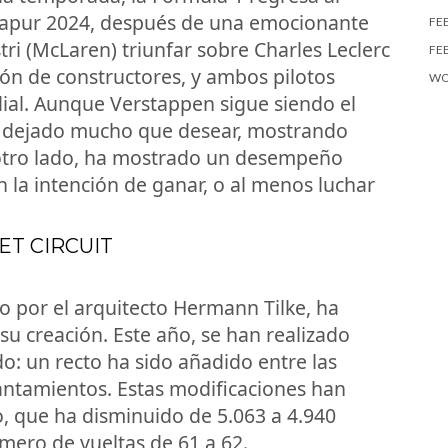
ngapur 2024, después de una emocionante
FE
tri (McLaren) triunfar sobre Charles Leclerc
FE
ación de constructores, y ambos pilotos
WO
dial. Aunque Verstappen sigue siendo el
ha dejado mucho que desear, mostrando
r otro lado, ha mostrado un desempeño
 la intención de ganar, o al menos luchar
ET CIRCUIT
do por el arquitecto Hermann Tilke, ha
su creación. Este año, se han realizado
: un recto ha sido añadido entre las
elantamientos. Estas modificaciones han
to, que ha disminuido de 5.063 a 4.940
mero de vueltas de 61 a 62.