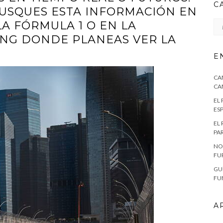
C
USQUES ESTA INFORMACIÓN EN
CA
LA FÓRMULA 1 O EN LA
NG DONDE PLANEAS VER LA
E
CA
CA
EL
ES
EL
PA
NO
FU
GU
FU
A