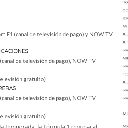
NO
OC
SE
AG
ort F1 (canal de televisión de pago) y NOW TV
JUL
JU
FICACIONES
MA
ABR
 (canal de televisión de pago), NOW TV
MA
FE
elevisión gratuito)
JUL
RERAS
MA
 (canal de televisión de pago), NOW TV
MA
M
elevisión gratuito)
e la temporada, la Fórmula 1 regresa al
AC