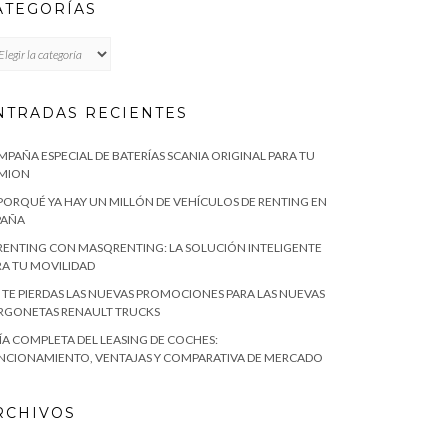
ATEGORÍAS
TEGORÍAS
NTRADAS RECIENTES
MPAÑA ESPECIAL DE BATERÍAS SCANIA ORIGINAL PARA TU
MION
 PORQUÉ YA HAY UN MILLÓN DE VEHÍCULOS DE RENTING EN
PAÑA
 RENTING CON MASQRENTING: LA SOLUCIÓN INTELIGENTE
RA TU MOVILIDAD
 TE PIERDAS LAS NUEVAS PROMOCIONES PARA LAS NUEVAS
RGONETAS RENAULT TRUCKS
ÍA COMPLETA DEL LEASING DE COCHES:
NCIONAMIENTO, VENTAJAS Y COMPARATIVA DE MERCADO
RCHIVOS