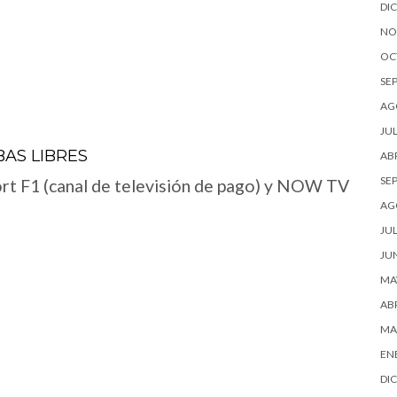
DI
NO
OC
SE
AG
JUL
BAS LIBRES
ABR
SE
ort F1 (canal de televisión de pago) y NOW TV
AG
JUL
JU
MA
ABR
MA
EN
DI