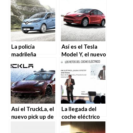
La policía
Así es el Tesla
madrileña
Model Y, el nuevo
perseguirá el
SUV eléctrico
crimen con
que llegará en
motores
2021
eléctricos
Así el TruckLa, el
La llegada del
nuevo pick up de
coche eléctrico
Tesla
cerrará el 50% de
los talleres