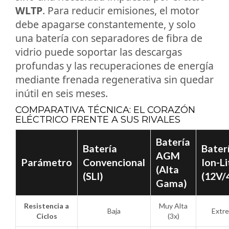
WLTP
. Para reducir emisiones, el motor
debe apagarse constantemente, y solo
una batería con separadores de fibra de
vidrio puede soportar las descargas
profundas y las recuperaciones de energía
mediante frenada regenerativa sin quedar
inútil en seis meses.
COMPARATIVA TÉCNICA: EL CORAZÓN
ELÉCTRICO FRENTE A SUS RIVALES
Batería
Batería
Bater
AGM
Parámetro
Convencional
Ion-Li
(Alta
(SLI)
(12V/
Gama)
Resistencia a
Muy Alta
Baja
Extr
Ciclos
(3x)