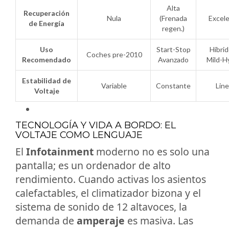
Alta
Recuperación
Nula
(Frenada
Excel
de Energía
regen.)
Uso
Start-Stop
Híbrid
Coches pre-2010
Recomendado
Avanzado
Mild-H
Estabilidad de
Variable
Constante
Line
Voltaje
TECNOLOGÍA Y VIDA A BORDO: EL
VOLTAJE COMO LENGUAJE
El
Infotainment
moderno no es solo una
pantalla; es un ordenador de alto
rendimiento. Cuando activas los asientos
calefactables, el climatizador bizona y el
sistema de sonido de 12 altavoces, la
demanda de
amperaje
es masiva. Las