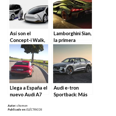
españoles
Así son el
Lamborghini Sian,
Concept-i Walk,
la primera
el Concept-i y el
revolución
Concept-i Ride
híbrida de la
de Toyota
marca ¡sin
baterías!
Llega a España el
Audi e-tron
nuevo Audi A7
Sportback: Más
Sportback híbrido
estilo y
Autor:
chomon
autonomía
Publicado en:
ELÉCTRICOS