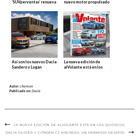
‘SUVperventas’ renueva
nuevo motor propulsado
su gama mecánica
por gas
Así son los nuevos Dacia
La nueva edición de
Sandero y Logan
alVolante está en los
quioscos.
Autor:
chomon
Publicado en:
Dacia
LA NUEVA EDICIÓN DE ALVOLANTE ESTÁ EN LOS QUIOSCOS.
DACIA DUSTER Y CITROËN C3 AIRCROSS: UN HERMOSO DESAFÍO.