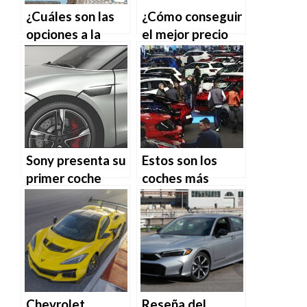
¿Cuáles son las
¿Cómo conseguir
opciones a la
el mejor precio
hora de cargar un
en tu seguro de
coche eléctrico?
coche?
Sony presenta su
Estos son los
primer coche
coches más
vendidos en
Europa en
febrero
Chevrolet
Reseña del