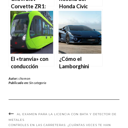
Corvette ZR1:
Honda Civic
sobre la barrera
2025: El nuevo
de los 1.000 CV
híbrido añade aún
más excelente
variedad.
El «tranvía» con
¿Cómo el
conducción
Lamborghini
autónoma que no
Temerario es
Autor:
chomon
usa vías.
más que un
Publicado en:
Sin categoría
híbrido de 907
caballos de
fuerza que
acelera hasta 10
AL EXAMEN PARA LA LICENCIA CON BATA Y DETECTOR DE
mil?
METALES
CONTROLES EN LAS CARRETERAS: ¿CUÁNTAS VECES TE HAN