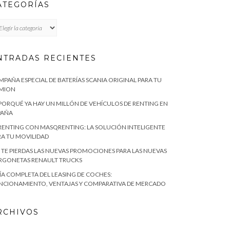
ATEGORÍAS
TEGORÍAS
NTRADAS RECIENTES
MPAÑA ESPECIAL DE BATERÍAS SCANIA ORIGINAL PARA TU
MION
 PORQUÉ YA HAY UN MILLÓN DE VEHÍCULOS DE RENTING EN
PAÑA
 RENTING CON MASQRENTING: LA SOLUCIÓN INTELIGENTE
RA TU MOVILIDAD
 TE PIERDAS LAS NUEVAS PROMOCIONES PARA LAS NUEVAS
RGONETAS RENAULT TRUCKS
ÍA COMPLETA DEL LEASING DE COCHES:
NCIONAMIENTO, VENTAJAS Y COMPARATIVA DE MERCADO
RCHIVOS