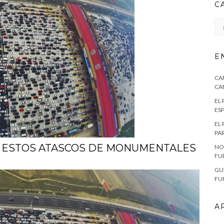
C
CA
E
CA
CA
EL
ES
EL
PA
 ESTOS ATASCOS DE MONUMENTALES
NO
FU
GU
FU
A