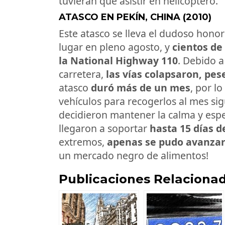
tuvieran que asistir en helicóptero.
ATASCO EN PEKÍN, CHINA (2010)
Este atasco se lleva el dudoso honor 
lugar en pleno agosto, y
cientos de
la National Highway 110
. Debido a
carretera,
las vías colapsaron, pese
atasco
duró más de un mes
, por 
vehículos para recogerlos al mes si
decidieron mantener la calma y esper
llegaron a soportar
hasta 15 días d
extremos,
apenas se pudo avanzar 
un mercado negro de alimentos!
Publicaciones Relacionad