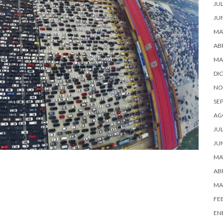
JUL
JU
MA
ABR
MA
DI
NO
SE
AG
JUL
JU
MA
ABR
MA
FE
EN