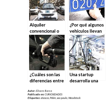
Alquiler
¿Por qué algunos
convencional o
vehículos llevan
“carsharing”, ¿qué
matrícula azul?
es más rentable?
¿Cuáles son las
Una startup
diferencias entre
desarrolla una
el GLP y el GNC?
batería para
Autor:
Álvaro Barco
coches eléctricos
Publicado en:
CURIOSIDADES
Etiquetas:
atascos
,
Pekín
,
sao paulo
,
Woodstock
capaz de alcanzar
1000 km de