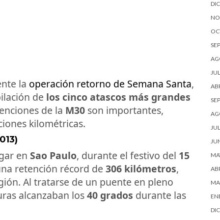
DI
NO
OC
SE
AG
JUL
ente la
operación retorno de Semana Santa
,
ABR
ilación de
los cinco atascos más grandes
SE
etenciones de la
M30
son importantes,
AG
ciones kilométricas.
JUL
013)
JU
ugar en
Sao Paulo
, durante el festivo del
15
MA
una retención récord de
306 kilómetros
,
ABR
egión. Al tratarse de un puente en pleno
MA
uras alcanzaban los
40 grados
durante las
EN
DI