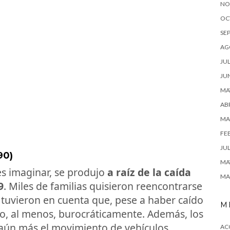
NO
OC
SE
AG
JUL
JU
MA
ABR
MA
FE
JUL
90)
MA
s imaginar, se produjo
a raíz de la caída
MA
9
. Miles de familias quisieron reencontrarse
 tuvieron en cuenta que, pese a haber caído
M
ndo, al menos, burocráticamente. Además, los
aún más el movimiento de vehículos,
AC