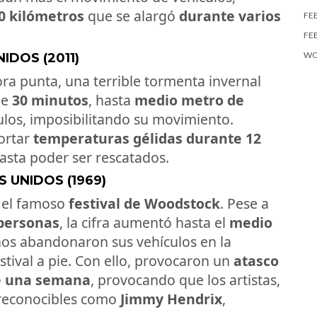
0 kilómetros
que se alargó
durante varios
FE
FE
WO
IDOS (2011)
ra punta, una terrible tormenta invernal
de
30 minutos
, hasta
medio metro de
culos, imposibilitando su movimiento.
ortar
temperaturas gélidas durante 12
hasta poder ser rescatados.
 UNIDOS (1969)
 el famoso
festival de Woodstock
. Pese a
 personas
, la cifra aumentó hasta el
medio
chos abandonaron sus vehículos en la
stival a pie. Con ello, provocaron un
atasco
te una semana
, provocando que los artistas,
 reconocibles como
Jimmy Hendrix
,