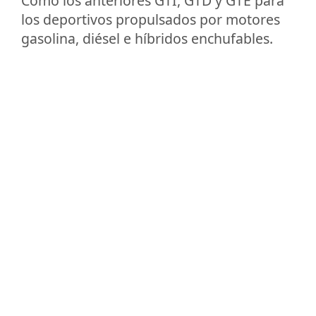
Como los anteriores GTI, GTD y GTE para
los deportivos propulsados por motores
gasolina, diésel e híbridos enchufables.