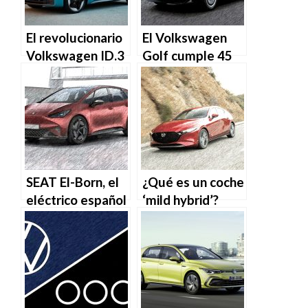
El revolucionario
El Volkswagen
Volkswagen ID.3
Golf cumple 45
ya tiene precio
años desde su
para el mercado
lanzamiento
español
SEAT El-Born, el
¿Qué es un coche
eléctrico español
‘mild hybrid’?
que llegará en
2020