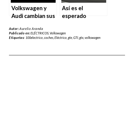
Volkswagen y
Así es el
Audi cambian sus
esperado
logos para
acabado R-Line
Autor:
Aurelio Aranda
fomentar el
del nuevo Golf
Publicado en:
ELÉCTRICOS
,
Volkswagen
Etiquetas:
100electrico
,
coches
,
Eléctrico
,
gte
,
GTI
,
gtx
,
volkswagen
“distanciamiento
social”