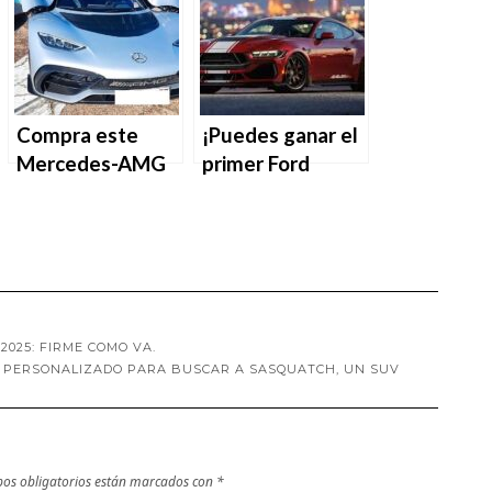
Compra este
¡Puedes ganar el
Mercedes-AMG
primer Ford
de carreras de
Mustang Shelby
$1.1 millones,
Super Snake
obtén
2025!
calzoncillos
resistentes al
fuego gratis.
2025: FIRME COMO VA.
 PERSONALIZADO PARA BUSCAR A SASQUATCH, UN SUV
os obligatorios están marcados con
*