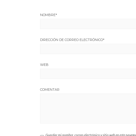
NOMBRE
*
DIRECCIÓN DE CORREO ELECTRÓNICO
*
WEB
COMENTAR
Guardar mi nombre, correo electrónico y sitio web en este naveg