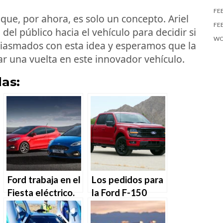
FE
que, por ahora, es solo un concepto. Ariel
FE
del público hacia el vehículo para decidir si
WO
siasmados con esta idea y esperamos que la
ar una vuelta en este innovador vehículo.
as:
Ford trabaja en el
Los pedidos para
Fiesta eléctrico.
la Ford F-150
2024 se cierran
este viernes.