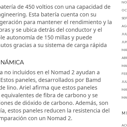
NO
atería de 450 voltios con una capacidad de
OC
gineering. Esta batería cuenta con su
SE
igeración para mantener el rendimiento y la
AG
bras y se ubica detrás del conductor y el
JUL
ble autonomía de 150 millas y puede
JU
utos gracias a su sistema de carga rápida
MA
ABR
INÁMICA
MA
ía no incluidos en el Nomad 2 ayudan a
FE
Estos paneles, desarrollados por Bamd
JUL
e lino. Ariel afirma que estos paneles
MA
equivalentes de fibra de carbono y se
MA
iones de dióxido de carbono. Además, son
a, estos paneles reducen la resistencia del
M
omparación con un Nomad 2.
AC