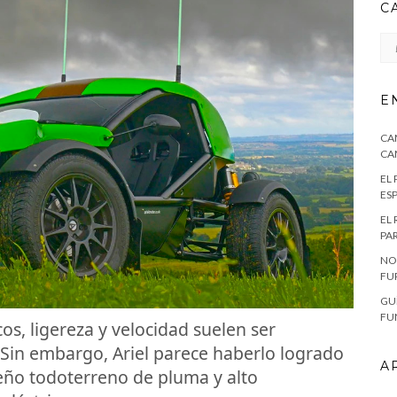
C
CA
E
CA
CA
EL
ES
EL
PA
NO
FU
GU
FU
os, ligereza y velocidad suelen ser
ar. Sin embargo, Ariel parece haberlo logrado
A
ño todoterreno de pluma y alto