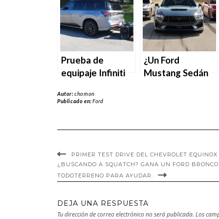
motor eléctrico
Prueba de
¿Un Ford
equipaje Infiniti
Mustang Sedán
QX80: ¿Cuánto
de 4 puertas? Los
Autor:
chomon
cabe detrás de la
concesionarios
Publicado en:
Ford
tercera fila?
acaban de verlo.
PRIMER TEST DRIVE DEL CHEVROLET EQUINOX 
¿BUSCANDO A SQUATCH? GANA UN FORD BRONCO
TODOTERRENO PARA AYUDAR.
DEJA UNA RESPUESTA
Tu dirección de correo electrónico no será publicada.
Los camp