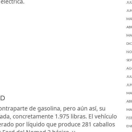
eléctrica.
JUL
JU
MA
ABR
MA
DI
NO
SE
AG
JUL
JU
MA
AD
ABR
traparte de gasolina, pero aún así, su
MA
lada, concretamente 1.975 libras. El vehículo
FE
erado por líquido que produce 281 caballos
EN