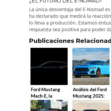
¿EL FUTURO DEL E-NOMAD?
La única desventaja del E-Nomad es 
ha declarado que medirá la reacción 
lo lleva a producción. Estamos entu
respuesta sea positiva para poder d
Publicaciones Relacionad
Ford Mustang
Análisis del Ford
Mach-E, la
Mustang 2025:
potencia del
menos colorido,
Mustang con un
mucho carácter