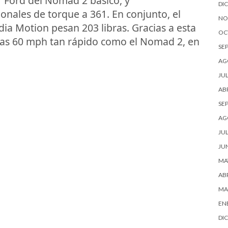
 Ford del Nomad 2 básico, y
DI
onales de torque a 361. En conjunto, el
NO
ia Motion pesan 203 libras. Gracias a esta
OC
 las 60 mph tan rápido como el Nomad 2, en
SE
AG
JUL
ABR
SE
AG
JUL
JU
MA
ABR
MA
EN
DI