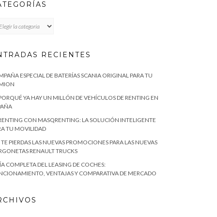
ATEGORÍAS
TEGORÍAS
NTRADAS RECIENTES
MPAÑA ESPECIAL DE BATERÍAS SCANIA ORIGINAL PARA TU
MION
 PORQUÉ YA HAY UN MILLÓN DE VEHÍCULOS DE RENTING EN
PAÑA
 RENTING CON MASQRENTING: LA SOLUCIÓN INTELIGENTE
RA TU MOVILIDAD
 TE PIERDAS LAS NUEVAS PROMOCIONES PARA LAS NUEVAS
RGONETAS RENAULT TRUCKS
ÍA COMPLETA DEL LEASING DE COCHES:
NCIONAMIENTO, VENTAJAS Y COMPARATIVA DE MERCADO
RCHIVOS