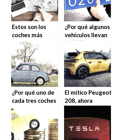
Estos son los
¿Por qué algunos
coches más
vehículos llevan
buscados en
matrícula azul?
Google por
países
¿Por qué uno de
El mítico Peugeot
cada tres coches
208, ahora
usados vendidos
también eléctrico
en España tiene
más de 15 años?