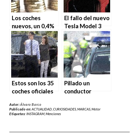
Los coches
El fallo del nuevo
nuevos, un 0,4%
Tesla Model 3
más caros que el
que se ha vuelto
año pasado
viral
Estos son los 35
Pillado un
coches oficiales
conductor
utilizados por el
drogado a 223
Autor:
Álvaro Barco
Gobierno
km/h en la AP-7
Publicado en:
ACTUALIDAD
,
CURIOSIDADES
,
MARCAS
,
Motor
Etiquetas:
INSTAGRAM
,
Menciones
dirección
Barcelona