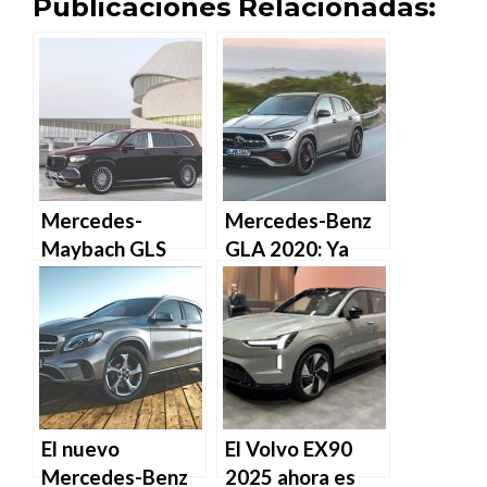
Publicaciones Relacionadas:
Mercedes-
Mercedes-Benz
Maybach GLS
GLA 2020: Ya
600, la nueva
está aquí la
limusina hecha
nueva generación
SUV
El nuevo
El Volvo EX90
Mercedes-Benz
2025 ahora es