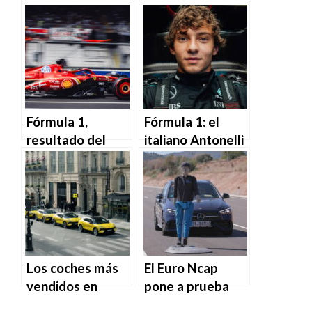
GLA estará
$3,300 más caro
disponible en
debido al costo
primavera
de los materiales.
Fórmula 1,
Fórmula 1: el
resultado del
italiano Antonelli
Gran Premio de
reemplaza a
Italia 2024: gana
Hamilton.
Leclerc.
Los coches más
El Euro Ncap
vendidos en
pone a prueba
Europa en
los Adas de 5