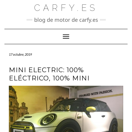
Saltar
CARFY.ES
al
contenido
blog de motor de carfy.es
Cambiar modo de navegación
17 octubre, 2019
MINI ELECTRIC: 100%
ELÉCTRICO, 100% MINI