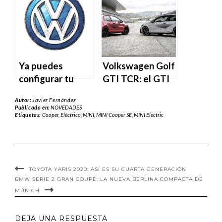
su próxima
renueva
generación
Ya puedes
Volkswagen Golf
configurar tu
GTI TCR: el GTI
Volkswagen en
más potente de
Autor:
Javier Fernández
Carfy.es
la historia llega a
Publicado en:
NOVEDADES
Etiquetas:
Cooper
,
Eléctrico
,
MINI
,
MINI Cooper SE
,
MINI Electric
España
TOYOTA YARIS 2020: ASÍ ES SU CUARTA GENERACIÓN
BMW SERIE 2 GRAN COUPÉ: LA NUEVA BERLINA COMPACTA DE
MÚNICH
DEJA UNA RESPUESTA