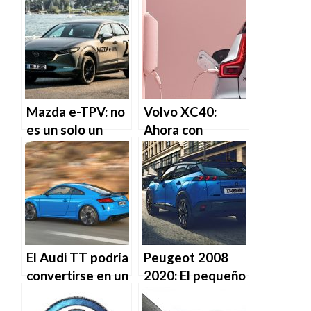
barato del
próximo eléctrico
mundo
de lujo que
llegará en
invierno
Mazda e-TPV: no
Volvo XC40:
es un solo un
Ahora con
prototipo y
versión 100%
llegará en 2020
eléctrica
El Audi TT podría
Peugeot 2008
convertirse en un
2020: El pequeño
SUV eléctrico en
SUV galo se