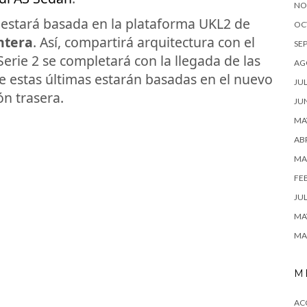
NO
 estará basada en la plataforma UKL2 de
OC
ntera
. Así, compartirá arquitectura con el
SE
erie 2 se completará con la llegada de las
AG
e estas últimas estarán basadas en el nuevo
JUL
n trasera.
JU
MA
ABR
MA
FE
JUL
MA
MA
M
AC