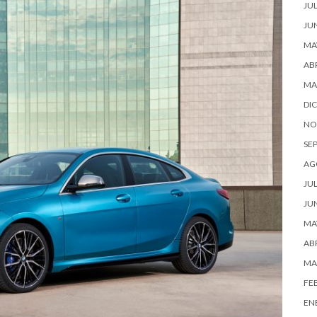
JUL
JU
MA
ABR
MA
DI
NO
SE
AG
JUL
JU
MA
ABR
MA
FE
EN