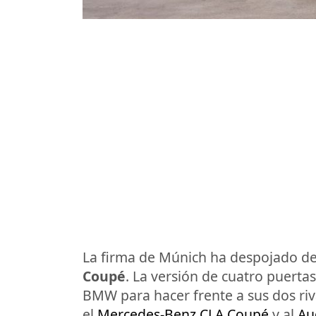
La firma de Múnich ha despojado de
Coupé
. La versión de cuatro puerta
BMW para hacer frente a sus dos ri
el
Mercedes-Benz CLA Coupé
y al
Au