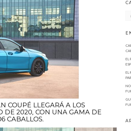
C
CA
E
CA
CA
EL
ES
EL
PA
NO
FU
GU
AN COUPÉ LLEGARÁ A LOS
FU
 DE 2020, CON UNA GAMA DE
06 CABALLOS.
A