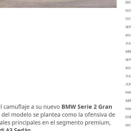
DI
NO
OC
SE
AG
JUL
ABR
SE
AG
JUL
JU
MA
ABR
l camuflaje a su nuevo
BMW Serie 2 Gran
MA
s del modelo se plantea como la ofensiva de
EN
vales principales en el segmento premium,
DI
di A3 Sedán
.