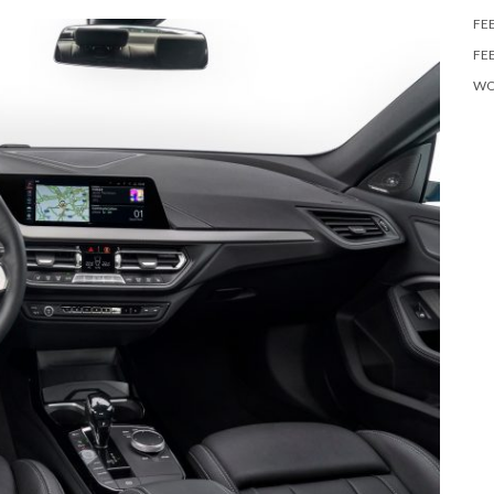
FE
FE
WO