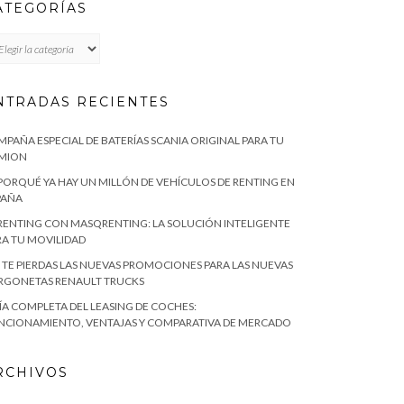
ATEGORÍAS
TEGORÍAS
NTRADAS RECIENTES
MPAÑA ESPECIAL DE BATERÍAS SCANIA ORIGINAL PARA TU
MION
 PORQUÉ YA HAY UN MILLÓN DE VEHÍCULOS DE RENTING EN
PAÑA
 RENTING CON MASQRENTING: LA SOLUCIÓN INTELIGENTE
RA TU MOVILIDAD
 TE PIERDAS LAS NUEVAS PROMOCIONES PARA LAS NUEVAS
RGONETAS RENAULT TRUCKS
ÍA COMPLETA DEL LEASING DE COCHES:
NCIONAMIENTO, VENTAJAS Y COMPARATIVA DE MERCADO
RCHIVOS