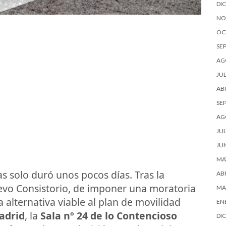
DI
NO
OC
SE
AG
JUL
ABR
SE
AG
JUL
JU
MA
s solo duró unos pocos días. Tras la
ABR
uevo Consistorio, de imponer una moratoria
MA
 alternativa viable al plan de movilidad
EN
adrid
, la
Sala nº 24 de lo Contencioso
DI