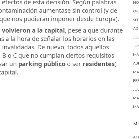
s efectos de esta decisión. Según palabras
NO
 contaminación aumentase sin control (y de
OC
s que nos pudieran imponer desde Europa).
SE
 volvieron a la capital
, pese a que durante
AG
 a la hora de señalar los horarios en las
JUL
 invalidadas. De nuevo, todos aquellos
JU
a B o C que no cumplan ciertos requisitos
MA
izar un
parking público
o ser
residentes
)
ABR
apital.
MA
FE
JUL
MA
MA
M
AC