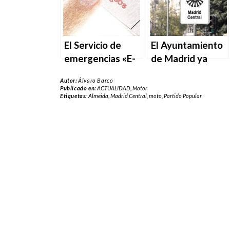
después
El Servicio de
El Ayuntamiento
emergencias «E-
de Madrid ya
CALL» comenzará
multa a quien
Autor:
Álvaro Barco
a salvar vidas
circule sin
Publicado en:
ACTUALIDAD
,
Motor
Etiquetas:
Almeida
,
Madrid Central
,
moto
,
Partido Popular
este abril
permiso por
Madrid Central