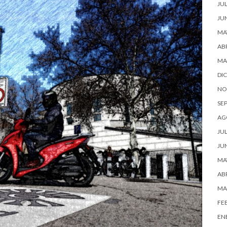
JUL
JU
MA
ABR
MA
DI
NO
SE
AG
JUL
JU
MA
ABR
MA
FE
EN