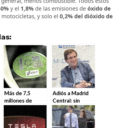
o general, menos combustible. Todos estos
50%
y el
1,8%
de las emisiones de
óxido de
motocicletas, y solo el
0,2% del dióxido de
as:
Más de 7,5
Adiós a Madrid
millones de
Central: sin
coches no tienen
multas a partir
etiqueta
del 1 de julio
medioambiental