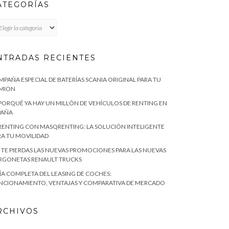
ATEGORÍAS
TEGORÍAS
NTRADAS RECIENTES
MPAÑA ESPECIAL DE BATERÍAS SCANIA ORIGINAL PARA TU
MION
 PORQUÉ YA HAY UN MILLÓN DE VEHÍCULOS DE RENTING EN
PAÑA
 RENTING CON MASQRENTING: LA SOLUCIÓN INTELIGENTE
RA TU MOVILIDAD
 TE PIERDAS LAS NUEVAS PROMOCIONES PARA LAS NUEVAS
RGONETAS RENAULT TRUCKS
ÍA COMPLETA DEL LEASING DE COCHES:
NCIONAMIENTO, VENTAJAS Y COMPARATIVA DE MERCADO
RCHIVOS