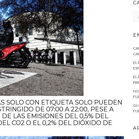
C
CA
E
CA
CA
EL
ES
EL
PA
NO
FU
S SOLO CON ETIQUETA SOLO PUEDEN
GU
RINGIDO DE 07:00 A 22:00, PESE A
FU
DE LAS EMISIONES DEL 0,5% DEL
DEL CO2 O EL 0,2% DEL DIÓXIDO DE
A