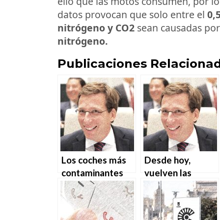
ello que las motos consumen, por l
datos provocan que solo entre el
0,
nitrógeno y CO2
sean causadas por 
nitrógeno.
Publicaciones Relacionad
Los coches más
Desde hoy,
contaminantes
vuelven las
volverán a
multas a Madrid
Lavapiés y
Central
Huertas 15 años