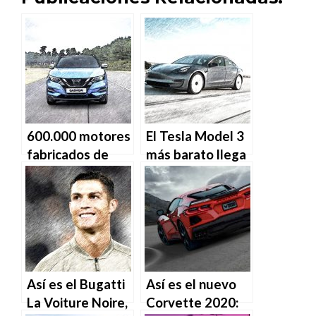
600.000 motores
El Tesla Model 3
fabricados de
más barato llega
2012 a 2016 para
a España
Dacia, Renault,
Nissan y
Mercedes
podrían ser
defectuosos
Así es el Bugatti
Así es el nuevo
La Voiture Noire,
Corvette 2020: