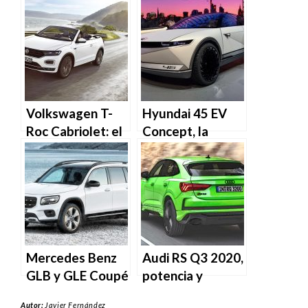
el nuevo coche
ahora, con motor
de Cristiano
central
Ronaldo
Volkswagen T-
Hyundai 45 EV
Roc Cabriolet: el
Concept, la
nuevo SUV
apuesta coreana
descapotable
para la pila de
combustible
Mercedes Benz
Audi RS Q3 2020,
GLB y GLE Coupé
potencia y
2020, dos nuevos
versatilidad
Autor:
Javier Fernández