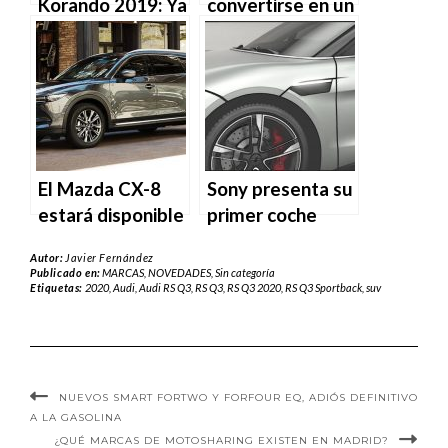
Korando 2019: Ya
convertirse en un
a la venta en
SUV eléctrico en
España
su próxima
generación
El Mazda CX-8
Sony presenta su
estará disponible
primer coche
a partir de
Autor:
Javier Fernández
noviembre
Publicado en:
MARCAS
,
NOVEDADES
,
Sin categoría
Etiquetas:
2020
,
Audi
,
Audi RS Q3
,
RS Q3
,
RS Q3 2020
,
RS Q3 Sportback
,
suv
NUEVOS SMART FORTWO Y FORFOUR EQ, ADIÓS DEFINITIVO
A LA GASOLINA
¿QUÉ MARCAS DE MOTOSHARING EXISTEN EN MADRID?