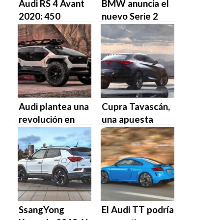
Audi RS 4 Avant
BMW anuncia el
2020: 450
nuevo Serie 2
caballos para el
Coupé… ¡con 5
icónico familiar
puertas!
Audi plantea una
Cupra Tavascán,
revolución en
una apuesta
2020
sostenible Made
In Spain
SsangYong
El Audi TT podría