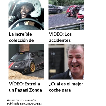
España
llegada a los
debates
La increíble
VÍDEO: Los
colección de
accidentes
coches de Will
amateur más
Smith
bestiales de
Nürburgring
VÍDEO: Estrella
¿Cuál es el mejor
un Pagani Zonda
coche para
R… de la manera
Jeremy Clarkson?
Autor:
Javier Fernández
más absurda
Publicado en:
CURIOSIDADES