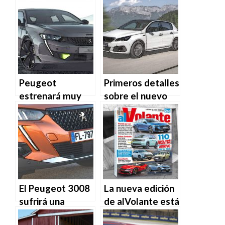
Peugeot
Primeros detalles
estrenará muy
sobre el nuevo
pronto sus siglas
Peugeot 308
PSE
El Peugeot 3008
La nueva edición
sufrirá una
de alVolante está
renovación antes
en los quioscos.