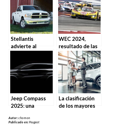
de final de año
Stellantis
WEC 2024,
advierte al
resultado de las
sindicato de
6 Horas de
posibles recortes
Austin: Ferrari
de 2,000 o más
gana.
empleos en su
planta de
camiones
Warren.
Jeep Compass
La clasificación
2025: una
de los mayores
primera pista del
fabricantes de
Autor:
chomon
diseño
autos del mundo.
Publicado en:
Peugeot