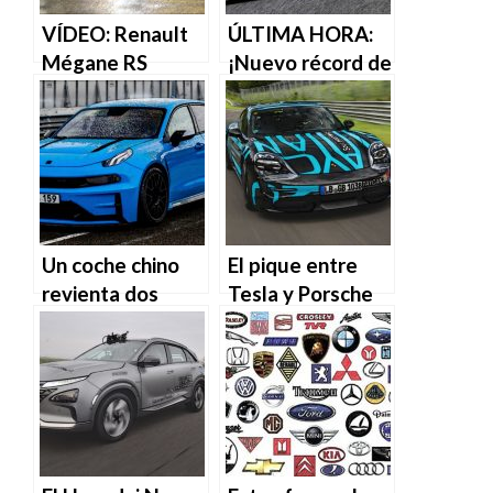
VÍDEO: Renault
ÚLTIMA HORA:
Mégane RS
¡Nuevo récord de
Trophy R 2019,
Volkswagen en
¡nuevo récord
Nürburgring!
para un tracción
delantera!
Un coche chino
El pique entre
revienta dos
Tesla y Porsche
récords
llega a
históricos en
Nürburgring
Nürburgring