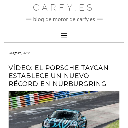
Saltar
CARFY.ES
al
contenido
blog de motor de carfy.es
Cambiar modo de navegación
28 agosto, 2019
VÍDEO: EL PORSCHE TAYCAN
ESTABLECE UN NUEVO
RÉCORD EN NÜRBURGRING