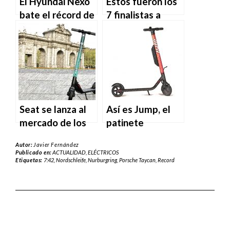
El Hyundai Nexo
Estos fueron los
bate el récord de
7 finalistas a
kilómetros
coche del año
recorridos con
2019
una sola carga
Seat se lanza al
Así es Jump, el
mercado de los
patinete
patinetes
eléctrico de Uber
Autor:
Javier Fernández
eléctricos en
Publicado en:
ACTUALIDAD
,
ELÉCTRICOS
Etiquetas:
7:42
,
Nordschleife
,
Nurburgring
,
Porsche Taycan
,
Record
Madrid