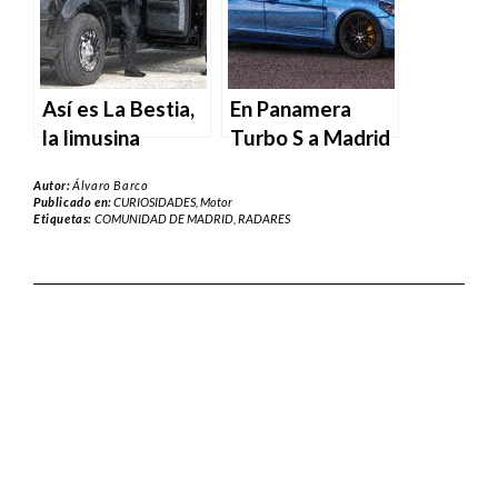
Así es La Bestia,
En Panamera
la limusina
Turbo S a Madrid
presidencial de
Central
Autor:
Álvaro Barco
Estados Unidos
Publicado en:
CURIOSIDADES
,
Motor
Etiquetas:
COMUNIDAD DE MADRID
,
RADARES