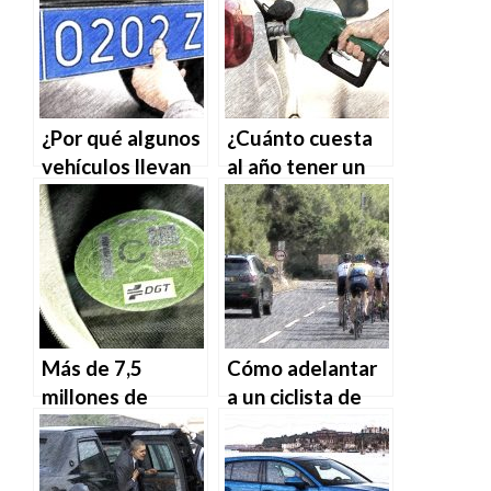
¿Por qué algunos
¿Cuánto cuesta
vehículos llevan
al año tener un
matrícula azul?
coche en
propiedad?
Más de 7,5
Cómo adelantar
millones de
a un ciclista de
coches no tienen
forma segura
etiqueta
medioambiental