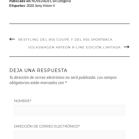
Publicado en:
NOVEDADES
,
Sin categoría
Etiquetas:
2020
,
Sony
,
Vision-S
potentes
RESTYLING DEL RS5 COUPÉ Y DEL RS5 SPORTBACK
VOLKSWAGEN ARTEON R-LINE EDICIÓN LIMITADA
DEJA UNA RESPUESTA
Tu dirección de correo electrónico no será publicada.
Los campos
obligatorios están marcados con
*
NOMBRE
*
DIRECCIÓN DE CORREO ELECTRÓNICO
*