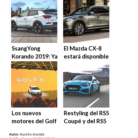
generación del
renuevan
GT86 y BRZ
SsangYong
El Mazda CX-8
Korando 2019: Ya
estará disponible
a la venta en
a partir de
España
noviembre
Los nuevos
Restyling del RS5
motores del Golf
Coupé y del RS5
8 son más
Sportback
Autor:
Aurelio Aranda
ecológicos y