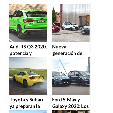
Audi RS Q3 2020,
Nueva
potencia y
generación de
versatilidad
Smart
completamente
eléctrica
Toyota y Subaru
Ford S-Max y
ya preparan la
Galaxy 2020: Los
segunda
familiares se