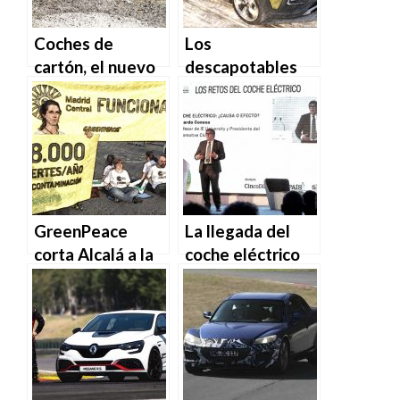
Coches de
Los
cartón, el nuevo
descapotables
método en
más baratos del
Turquía para
mercado
controlar la
velocidad
GreenPeace
La llegada del
corta Alcalá a la
coche eléctrico
altura de Cibeles
cerrará el 50% de
para defender
los talleres
Madrid Central
españoles