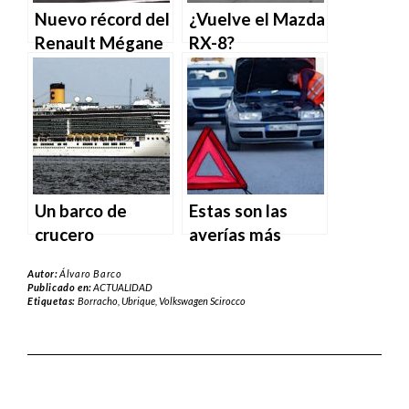
Nuevo récord del
¿Vuelve el Mazda
Renault Mégane
RX-8?
RS Trophy-R:
2:48 en Spa
Francorchamps
Un barco de
Estas son las
crucero
averías más
contamina lo
frecuentes en
Autor:
Álvaro Barco
mismo que 100
verano
Publicado en:
ACTUALIDAD
Etiquetas:
Borracho
,
Ubrique
,
Volkswagen Scirocco
millones de
coches