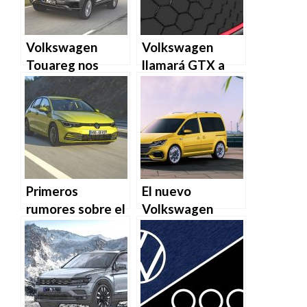
Volkswagen
Volkswagen
Touareg nos
llamará GTX a
presenta su
sus eléctricos
nuevo motor V8
deportivos
TDi
Primeros
El nuevo
rumores sobre el
Volkswagen
nuevo
Caddy se
Volkswagen Golf
presentará en el
GTI
Salón de Ginebra