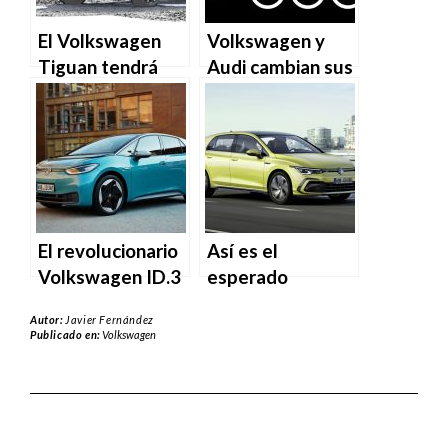
El Volkswagen
Volkswagen y
Tiguan tendrá
Audi cambian sus
una nueva
logos para
imagen este
fomentar el
2020
“distanciamiento
social”
El revolucionario
Así es el
Volkswagen ID.3
esperado
ya tiene precio
acabado R-Line
Autor:
Javier Fernández
para el mercado
del nuevo Golf
Publicado en:
Volkswagen
español