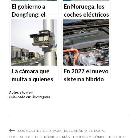
El gobierno a
En Noruega, los
Dongfeng: el
coches eléctricos
45% de los
han superado a
proveedores
los de gasolina.
debe ser italiano.
La cámara que
En 2027 el nuevo
multa a quienes
sistema híbrido
usan el teléfono
de Honda.
Autor:
chomon
móvil en el coche.
Publicado en:
Sin categoría
LOS COCHES DE XIAOMI LLEGARÁN A EUROPA.
LOS FALLOS ELECTRÓNICOS MÁS TEMIDOS Y CÓMO SUSTITUIR