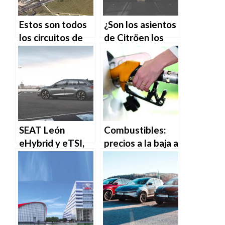
Estos son todos
¿Son los asientos
los circuitos de
de Citröen los
España
más cómodos del
mercado?
SEAT León
Combustibles:
eHybrid y eTSI,
precios a la baja a
todos los
pesar de las
detalles
vacaciones