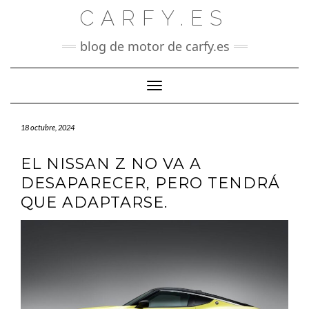
Saltar
CARFY.ES
al
contenido
blog de motor de carfy.es
Cambiar modo de navegación
18 octubre, 2024
EL NISSAN Z NO VA A
DESAPARECER, PERO TENDRÁ
QUE ADAPTARSE.