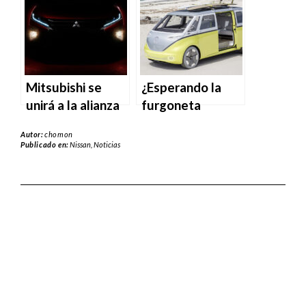
probablemente
enchufable.
nunca hayas oído
hablar.
Mitsubishi se
¿Esperando la
unirá a la alianza
furgoneta
con Honda y
eléctrica ID Buzz
Autor:
chomon
Nissan, informa
de VW? Estas
Publicado en:
Nissan
,
Noticias
Nikkei.
opciones de
autocaravanas en
EE.UU. aumentan
la anticipación.