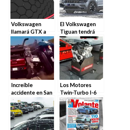
automático?
Tiguan de EE.UU.
Volkswagen
El Volkswagen
llamará GTX a
Tiguan tendrá
sus eléctricos
una nueva
deportivos
imagen este
2020
Increíble
Los Motores
accidente en San
Twin-Turbo I-6
Diego: Nissan
Hurricane Crate
Murano se lanza
«Hurricrate»
por los
están aquí: Esto
neumáticos de un
es todo lo que