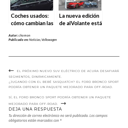
Jeep Gladiator
necesitas saber.
Coches usados:
La nueva edición
cómo cambian las
de alVolante está
preferencias
en los quioscos.
Autor:
chomon
según la edad.
Publicado en:
Noticias
,
Volkswagen
EL PRÓXIMO NUEVO SUV ELÉCTRICO DE ACURA DESAFIARÁ
SEGMENTOS, DINÁMICAMENTE.
¿JUGANDO CON EL BEBÉ SASQUATCH? EL FORD BRONCO SPORT
PODRÍA OBTENER UN PAQUETE MEJORADO PARA OFF-ROAD.
SÍ, EL FORD BRONCO SPORT PODRÍA OBTENER UN PAQUETE
MEJORADO PARA OFF-ROAD.
DEJA UNA RESPUESTA
Tu dirección de correo electrónico no será publicada.
Los campos
obligatorios están marcados con
*