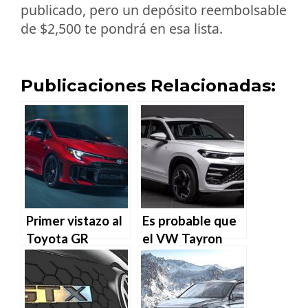
publicado, pero un depósito reembolsable
de $2,500 te pondrá en esa lista.
Publicaciones Relacionadas:
Primer vistazo al
Es probable que
Toyota GR
el VW Tayron
Corolla 2025:
chino de 2025
¿Espera, qué es
adelante la
ESO!? ¿Un
actualización del