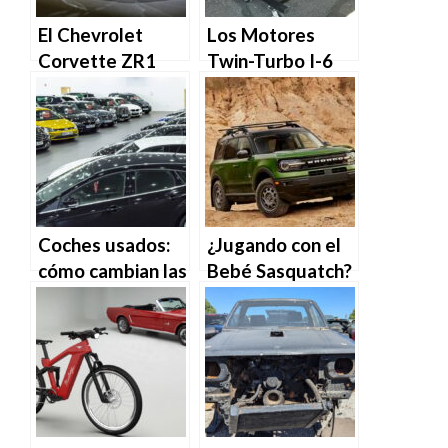
El Chevrolet
Los Motores
Corvette ZR1
Twin-Turbo I-6
2025 viene con
Hurricane Crate
un motor V8
«Hurricrate»
biturbo de 1.064
están aquí: Esto
caballos de
es todo lo que
fuerza.
necesitas saber.
Coches usados:
¿Jugando con el
cómo cambian las
Bebé Sasquatch?
preferencias
El Ford Bronco
según la edad.
Sport podría
obtener un
paquete
mejorado para
off-road.