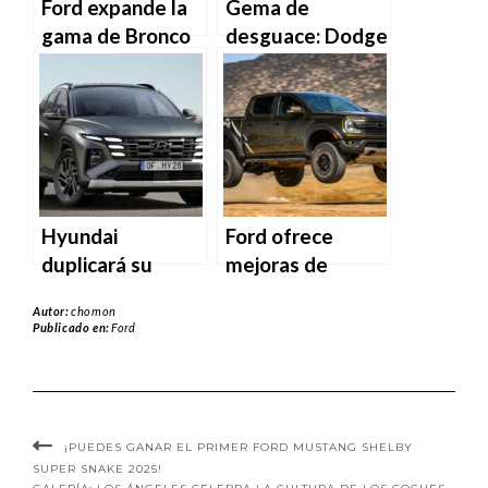
Ford expande la
Gema de
Sí, el Ford Bronco
gama de Bronco
desguace: Dodge
Sport podría
y Mustang a
Ram 50 de 1987
obtener un
bicicletas
con cambio a V8.
paquete
eléctricas.
mejorado para
off-road.
Hyundai
Ford ofrece
duplicará su
mejoras de
oferta de
potencia para los
Autor:
chomon
híbridos, lanzará
Broncos y Ranger
Publicado en:
Ford
un gran SUV
Raptors de 2022-
eléctrico de
2024
autonomía
[Actualizado]
extendida.
¡PUEDES GANAR EL PRIMER FORD MUSTANG SHELBY
SUPER SNAKE 2025!