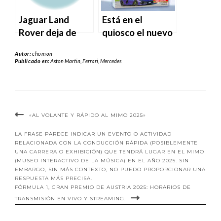
Jaguar Land
Está en el
Rover deja de
quiosco el nuevo
enviar vehículos
número de
Autor:
chomon
nuevos a EE.UU. a
alVolante.
Publicado en:
Aston Martin
,
Ferrari
,
Mercedes
medida que se
expande la
repercusión de
los aranceles.
«AL VOLANTE Y RÁPIDO AL MIMO 2025»
LA FRASE PARECE INDICAR UN EVENTO O ACTIVIDAD
RELACIONADA CON LA CONDUCCIÓN RÁPIDA (POSIBLEMENTE
UNA CARRERA O EXHIBICIÓN) QUE TENDRÁ LUGAR EN EL MIMO
(MUSEO INTERACTIVO DE LA MÚSICA) EN EL AÑO 2025. SIN
EMBARGO, SIN MÁS CONTEXTO, NO PUEDO PROPORCIONAR UNA
RESPUESTA MÁS PRECISA.
FÓRMULA 1, GRAN PREMIO DE AUSTRIA 2025: HORARIOS DE
TRANSMISIÓN EN VIVO Y STREAMING.