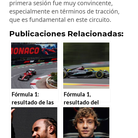
primera sesión fue muy convincente,
especialmente en términos de tracción,
que es fundamental en este circuito.
Publicaciones Relacionadas:
Fórmula 1:
Fórmula 1,
resultado de las
resultado del
pruebas libres
Gran Premio de
del GP de
Bélgica 2024:
Mónaco 2025.
gana Hamilton,
Horarios de la
descalificado