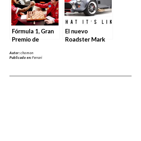
Fórmula 1, Gran
El nuevo
Premio de
Roadster Mark
Australia 2025:
Five de Factory
Autor:
chomon
horarios de
Five mejora la
Publicado en:
Ferrari
transmisión en
icónica fórmula
vivo y streaming.
AC Cobra.