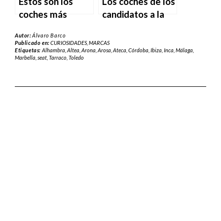
Estos son los
Los coches de los
coches más
candidatos a la
robados en
presidencia en su
Autor:
Álvaro Barco
España
llegada a los
Publicado en:
CURIOSIDADES
,
MARCAS
Etiquetas:
Alhambra
,
Altea
,
Arona
,
Arosa
,
Ateca
,
Córdoba
,
Ibiza
,
Inca
,
Málaga
,
debates
Marbella
,
seat
,
Tarraco
,
Toledo