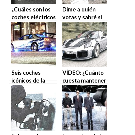
¿Cuáles son los
Dime a quién
coches eléctricos
votas y sabré si
con mayor
eres de taxi, Uber
autonomía del
o Cabify
mercado?
Seis coches
VÍDEO: ¿Cuánto
icónicos de la
cuesta mantener
historia del cine
un Porsche?