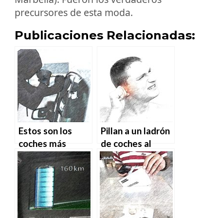
precursores de esta moda.
Publicaciones Relacionadas:
Estos son los
Pillan a un ladrón
coches más
de coches al
robados en
perder una oreja
España y así los
en uno de los
roban
robos