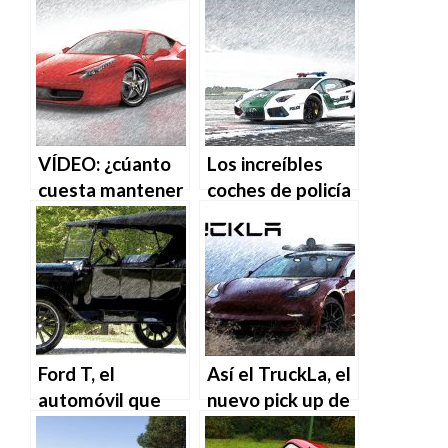
matrícula azul?
del mercado
VÍDEO: ¿cúanto
Los increíbles
cuesta mantener
coches de policía
un Ferrari?
de Dubai,
Emiratos Árabes
Ford T, el
Así el TruckLa, el
automóvil que
nuevo pick up de
cambió la historia
Tesla