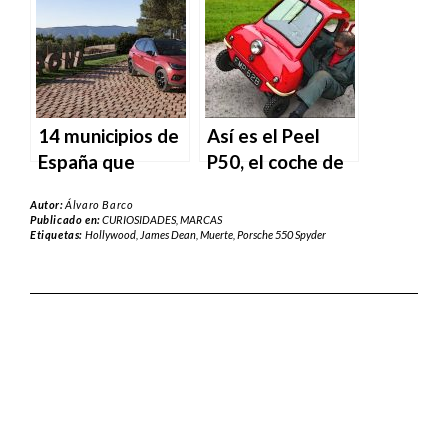
14 municipios de
Así es el Peel
España que
P50, el coche de
dieron su nombre
producción más
Autor:
Álvaro Barco
a modelos de
pequeño de la
Publicado en:
CURIOSIDADES
,
MARCAS
Etiquetas:
Hollywood
,
James Dean
,
Muerte
,
Porsche 550 Spyder
SEAT
historia