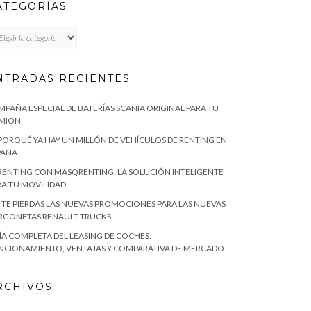
ATEGORÍAS
TEGORÍAS
NTRADAS RECIENTES
MPAÑA ESPECIAL DE BATERÍAS SCANIA ORIGINAL PARA TU
MION
 PORQUÉ YA HAY UN MILLÓN DE VEHÍCULOS DE RENTING EN
PAÑA
 RENTING CON MASQRENTING: LA SOLUCIÓN INTELIGENTE
RA TU MOVILIDAD
 TE PIERDAS LAS NUEVAS PROMOCIONES PARA LAS NUEVAS
RGONETAS RENAULT TRUCKS
ÍA COMPLETA DEL LEASING DE COCHES:
NCIONAMIENTO, VENTAJAS Y COMPARATIVA DE MERCADO
RCHIVOS