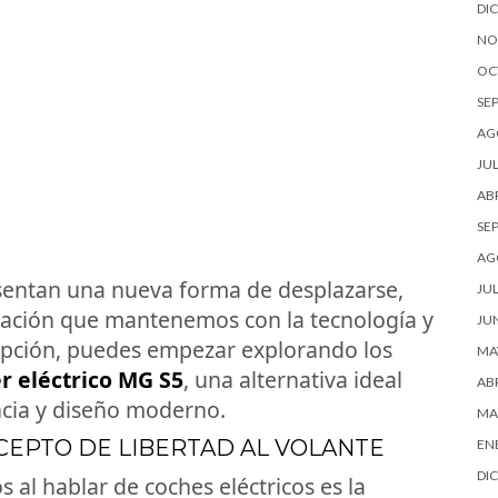
DI
NO
OC
SE
AG
JUL
ABR
SE
AG
esentan una nueva forma de desplazarse,
JUL
lación que mantenemos con la tecnología y
JU
 opción, puedes empezar explorando los
MA
r eléctrico MG S5
, una alternativa ideal
ABR
ncia y diseño moderno.
MA
CEPTO DE LIBERTAD AL VOLANTE
EN
DI
al hablar de coches eléctricos es la