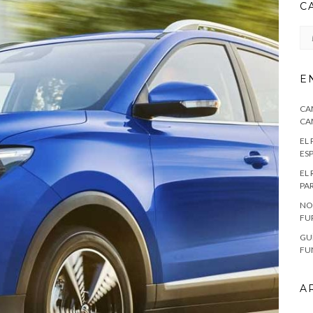
C
CA
E
CA
CA
EL
ES
EL
PA
NO
FU
GU
FU
A