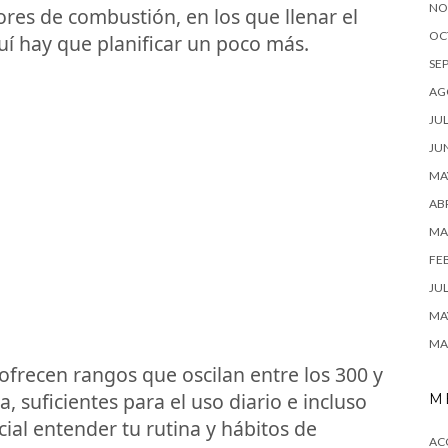
NO
ores de combustión, en los que llenar el
OC
uí hay que planificar un poco más.
SE
AG
JUL
JU
MA
ABR
MA
FE
JUL
MA
MA
ofrecen rangos que oscilan entre los 300 y
, suficientes para el uso diario e incluso
M
cial entender tu rutina y hábitos de
AC