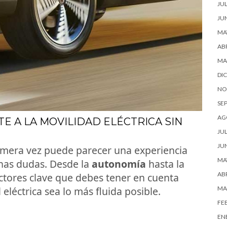
JUL
JU
MA
ABR
MA
DI
NO
SE
AG
E A LA MOVILIDAD ELÉCTRICA SIN
JUL
JU
imera vez puede parecer una experiencia
MA
has dudas. Desde la
autonomía
hasta la
ABR
actores clave que debes tener en cuenta
 eléctrica sea lo más fluida posible.
MA
FE
EN