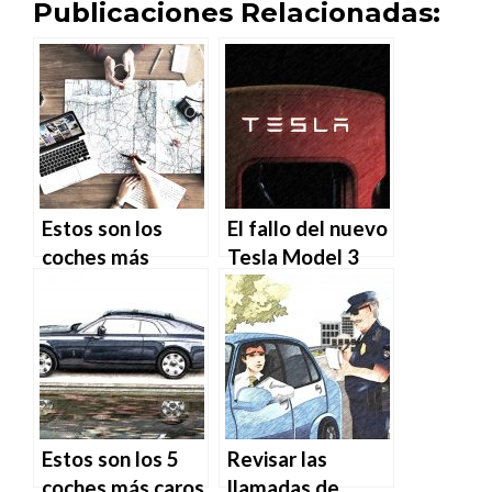
Publicaciones Relacionadas:
Estos son los
El fallo del nuevo
coches más
Tesla Model 3
buscados en
que se ha vuelto
Google por
viral
países
Estos son los 5
Revisar las
coches más caros
llamadas de