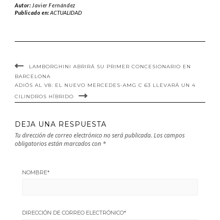
Autor:
Javier Fernández
variantes
detalles sobre
Publicado en:
ACTUALIDAD
deportivas del
las ayudas a la
Volkswagen Golf
compra de
8
coches nuevos
LAMBORGHINI ABRIRÁ SU PRIMER CONCESIONARIO EN
BARCELONA
ADIÓS AL V8: EL NUEVO MERCEDES-AMG C 63 LLEVARÁ UN 4
CILINDROS HÍBRIDO
DEJA UNA RESPUESTA
Tu dirección de correo electrónico no será publicada.
Los campos
obligatorios están marcados con
*
NOMBRE
*
DIRECCIÓN DE CORREO ELECTRÓNICO
*