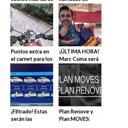
del mundo
teléfono de
conductores
implicados en
accidentes,
¿acierto o error?
Puntos extra en
¡ÚLTIMA HORA!
el carnet para los
Marc Coma será
motoristas que
el copiloto de
hagan cursos de
Fernando Alonso
conducción
en el Dakar
segura
¡Filtrado! Estas
Plan Renove y
serán las
Plan MOVES:
potencias de las
todos los