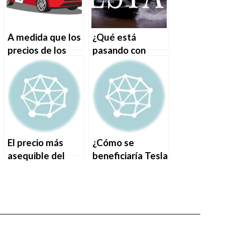
A medida que los
¿Qué está
precios de los
pasando con
coches usados
Mercedes-Benz?
bajan, los precios
de los vehículos
eléctricos usados
bajan aún más.
El precio más
¿Cómo se
asequible del
beneficiaría Tesla
SUV eléctrico
de un segundo
Polestar 3 de
mandato de
2025 realmente
Trump?
no cambia las
matemáticas.