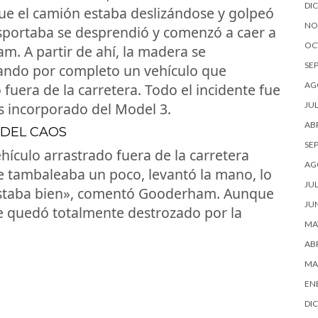
DI
ue el camión estaba deslizándose y golpeó
NO
ansportaba se desprendió y comenzó a caer a
OC
m. A partir de ahí, la madera se
SE
tando por completo un vehículo que
AG
 fuera de la carretera. Todo el incidente fue
JUL
s incorporado del Model 3.
ABR
 DEL CAOS
SE
hículo arrastrado fuera de la carretera
AG
, se tambaleaba un poco, levantó la mano, lo
JUL
estaba bien», comentó Gooderham. Aunque
JU
he quedó totalmente destrozado por la
MA
ABR
MA
EN
DI