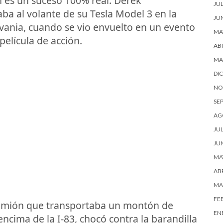
n es un suceso 100% real. Derek
JUL
a al volante de su Tesla Model 3 en la
JU
lvania, cuando se vio envuelto en un evento
MA
película de acción.
ABR
MA
DI
NO
SE
AG
JUL
JU
MA
ABR
MA
FE
amión que transportaba un montón de
EN
encima de la I-83, chocó contra la barandilla