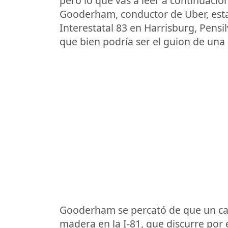
pero lo que vas a leer a continuació
Gooderham, conductor de Uber, estab
Interestatal 83 en Harrisburg, Pensi
que bien podría ser el guion de una 
Gooderham se percató de que un c
madera en la I-81, que discurre por 