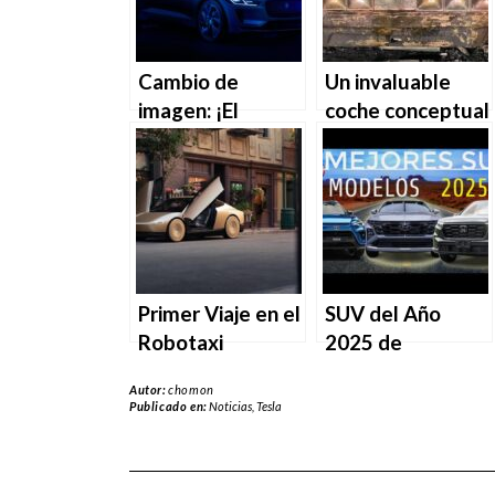
Cambio de
Un invaluable
imagen: ¡El
coche conceptual
Leaper vive! Pero
de Ford
probablemente
destruido en un
no reconocerás el
incendio al dejar
nuevo Jaguar
el Concurso de
Pebble Beach.
Primer Viaje en el
SUV del Año
Robotaxi
2025 de
Cybercab de
MotorTrend: Los
Autor:
chomon
Tesla:
Finalistas
Publicado en:
Noticias
,
Tesla
Sobreviviendo un
Viaje en el Primer
Coche Autónomo