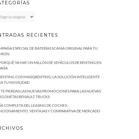
ATEGORÍAS
TEGORÍAS
NTRADAS RECIENTES
MPAÑA ESPECIAL DE BATERÍAS SCANIA ORIGINAL PARA TU
MION
 PORQUÉ YA HAY UN MILLÓN DE VEHÍCULOS DE RENTING EN
PAÑA
 RENTING CON MASQRENTING: LA SOLUCIÓN INTELIGENTE
RA TU MOVILIDAD
 TE PIERDAS LAS NUEVAS PROMOCIONES PARA LAS NUEVAS
RGONETAS RENAULT TRUCKS
ÍA COMPLETA DEL LEASING DE COCHES:
NCIONAMIENTO, VENTAJAS Y COMPARATIVA DE MERCADO
RCHIVOS