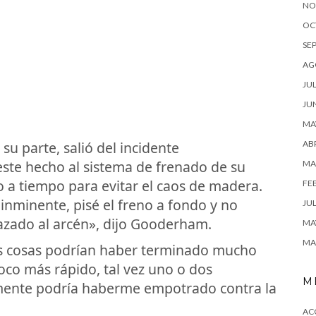
NO
OC
SE
AG
JUL
JU
MA
ABR
u parte, salió del incidente
este hecho al sistema de frenado de su
MA
o a tiempo para evitar el caos de madera.
FE
inminente, pisé el freno a fondo y no
JUL
azado al arcén», dijo Gooderham.
MA
MA
s cosas podrían haber terminado mucho
oco más rápido, tal vez uno o dos
M
mente podría haberme empotrado contra la
AC