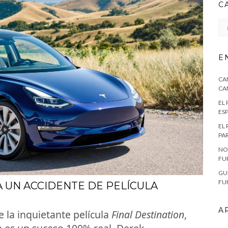
C
CA
E
CA
CA
EL
ES
EL
PA
NO
FU
GU
FU
 UN ACCIDENTE DE PELÍCULA
A
 la inquietante película
Final Destination
,