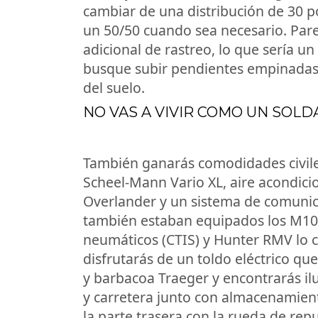
cambiar de una distribución de 30 po
un 50/50 cuando sea necesario. Par
adicional de rastreo, lo que sería 
busque subir pendientes empinadas
del suelo.
NO VAS A VIVIR COMO UN SOL
También ganarás comodidades civiles
Scheel-Mann Vario XL, aire acondic
Overlander y un sistema de comunica
también estaban equipados los M108
neumáticos (CTIS) y Hunter RMV lo co
disfrutarás de un toldo eléctrico q
y barbacoa Traeger y encontrarás i
y carretera junto con almacenamient
la parte trasera con la rueda de re