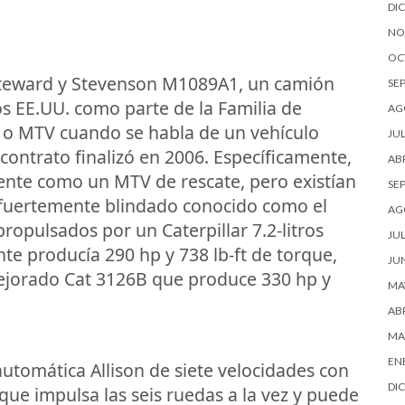
DI
NO
OC
Steward y Stevenson M1089A1, un camión
SE
los EE.UU. como parte de la Familia de
AG
 o MTV cuando se habla de un vehículo
JUL
contrato finalizó en 2006. Específicamente,
ABR
ente como un MTV de rescate, pero existían
SE
po fuertemente blindado conocido como el
AG
pulsados por un Caterpillar 7.2-litros
JUL
te producía 290 hp y 738 lb-ft de torque,
JU
jorado Cat 3126B que produce 330 hp y
MA
ABR
MA
EN
utomática Allison de siete velocidades con
DI
que impulsa las seis ruedas a la vez y puede