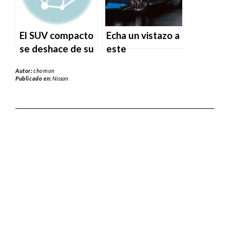
Audaz Nueva
Estrategia de
Vehículos
El SUV compacto
Echa un vistazo a
Híbridos
se deshace de su
este
Enchufables y
vestimenta
impresionante
Autor:
chomon
Eléctricos.
europea.
proyecto de
Publicado en:
Nissan
coche Nissan
Skyline GT-R
1999: Nismo
Nirvana.