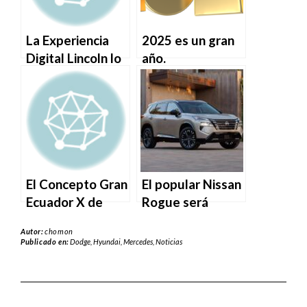
La Experiencia
2025 es un gran
Digital Lincoln lo
año.
hace mejor con
pantallas
grandes.
El Concepto Gran
El popular Nissan
Ecuador X de
Rogue será
Genesis imagina
pronto un SUV
Autor:
chomon
cómo sería la
híbrido
Publicado en:
Dodge
,
Hyundai
,
Mercedes
,
Noticias
caza de Range
enchufable.
Rovers.