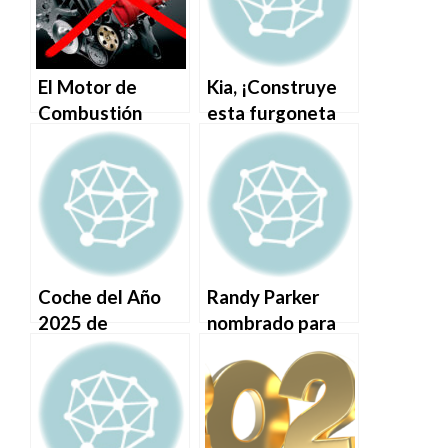
El Motor de
Kia, ¡Construye
Combustión
esta furgoneta
Interna No Está
camper eléctrica
Muerto
para todo
terreno!
Coche del Año
Randy Parker
2025 de
nombrado para
MotorTrend:
liderar Hyundai y
Detrás de las
Genesis en
Escenas
América del
Norte.