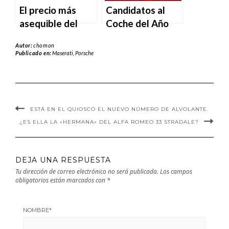
Nosotros
El precio más
Candidatos al
asequible del
Coche del Año
SUV eléctrico
2025 de
Autor:
chomon
Polestar 3 de
MotorTrend.
Publicado en:
Maserati
,
Porsche
2025 realmente
no cambia las
matemáticas.
ESTÁ EN EL QUIOSCO EL NUEVO NÚMERO DE ALVOLANTE.
¿ES ELLA LA «HERMANA» DEL ALFA ROMEO 33 STRADALE?
DEJA UNA RESPUESTA
Tu dirección de correo electrónico no será publicada.
Los campos
obligatorios están marcados con
*
NOMBRE
*