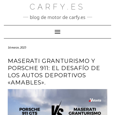
Saltar
CARFY.ES
al
contenido
blog de motor de carfy.es
Cambiar modo de navegación
16 marzo, 2025
MASERATI GRANTURISMO Y
PORSCHE 911: EL DESAFÍO DE
LOS AUTOS DEPORTIVOS
«AMABLES».