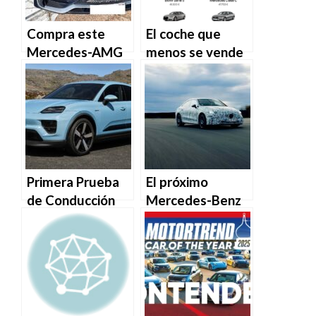
Compra este
El coche que
Mercedes-AMG
menos se vende
de carreras de
en América en
$1.1 millones,
este momento
obtén
es…
calzoncillos
resistentes al
fuego gratis.
Primera Prueba
El próximo
de Conducción
Mercedes-Benz
del Porsche
CLA EV de última
Macan y Macan
generación
4S 2025: Modelo
supera un récord
Base Equilibrado
de Porsche con
y Modelo
una estrategia de
Divertido para
carga única.