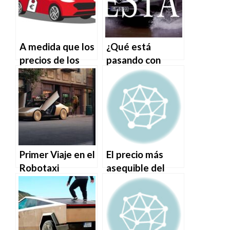
A medida que los
¿Qué está
precios de los
pasando con
coches usados
Mercedes-Benz?
bajan, los precios
de los vehículos
eléctricos usados
bajan aún más.
Primer Viaje en el
El precio más
Robotaxi
asequible del
Cybercab de
SUV eléctrico
Tesla:
Polestar 3 de
Sobreviviendo un
2025 realmente
Viaje en el Primer
no cambia las