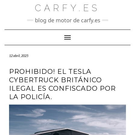
Saltar
CARFY.ES
al
contenido
blog de motor de carfy.es
Cambiar modo de navegación
12 abril, 2025
PROHIBIDO! EL TESLA
CYBERTRUCK BRITÁNICO
ILEGAL ES CONFISCADO POR
LA POLICÍA.