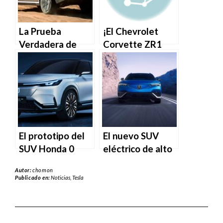
Coche Autónomo
matemáticas.
de Tesla.
La Prueba
¡El Chevrolet
Verdadera de
Corvette ZR1
Camiones sin
2025 reclama un
Exageraciones
tiempo
ABSURDO de 0-
60!
El prototipo del
El nuevo SUV
SUV Honda 0
eléctrico de alto
reinicia el
rendimiento de
Autor:
chomon
vehículo
Acura trae de
Publicado en:
Noticias
,
Tesla
eléctrico
vuelta un antiguo
mediano de
nombre de
Honda para las
coupé.