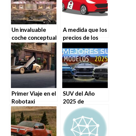
Un invaluable
A medida que los
coche conceptual
precios de los
de Ford
coches usados
destruido en un
bajan, los precios
incendio al dejar
de los vehículos
el Concurso de
eléctricos usados
Pebble Beach.
bajan aún más.
Primer Viaje en el
SUV del Año
Robotaxi
2025 de
Cybercab de
MotorTrend: Los
Tesla:
Finalistas
Sobreviviendo un
Viaje en el Primer